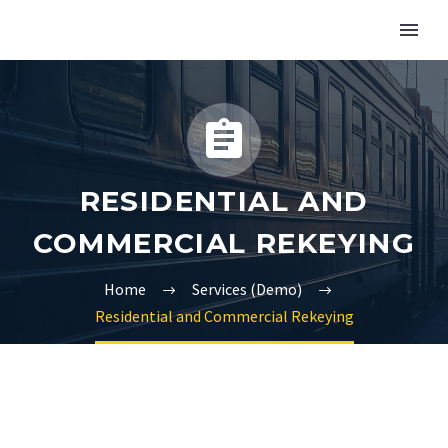


RESIDENTIAL AND
COMMERCIAL REKEYING
Home
Services (Demo)
Residential and Commercial Rekeying