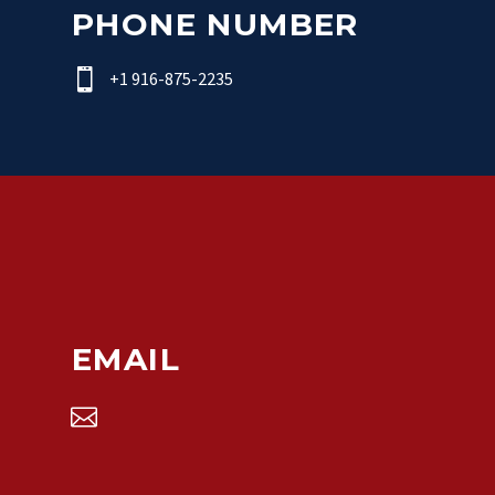
PHONE NUMBER


+1 916-875-2235
EMAIL

