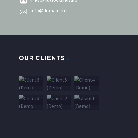


info@domain.ltd
OUR CLIENTS