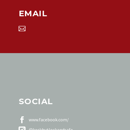
EMAIL


SOCIAL


www.facebook.com/


@keckhutlockandsafe