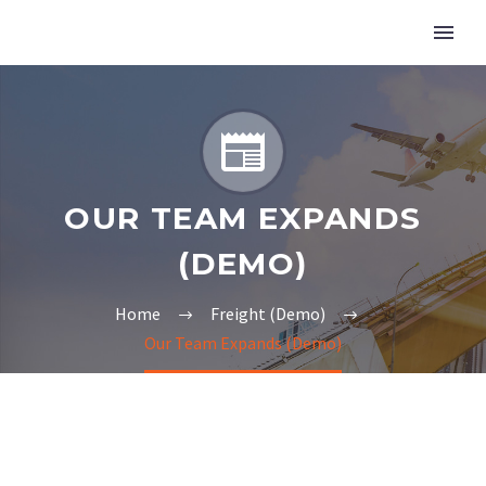


OUR TEAM EXPANDS
(DEMO)
Home
Freight (Demo)
Our Team Expands (Demo)