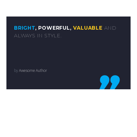
BRIGHT
, POWERFUL,
VALUABLE
AND
ALWAYS IN STYLE.
by
Awesome Author
