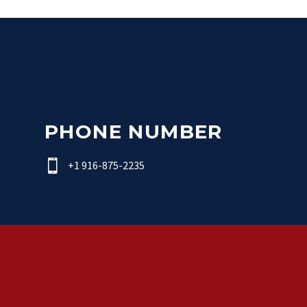
PHONE NUMBER


+1 916-875-2235